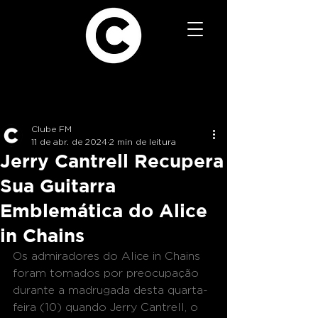
Clube FM
11 de abr. de 2024
2 min de leitura
Jerry Cantrell Recupera
Sua Guitarra
Emblemática do Alice
in Chains
Os admiradores do Alice in Chains 
foram tomados por preocupação 
durante a madrugada desta quarta-
feira (10) quando Jerry Cantrell, o 