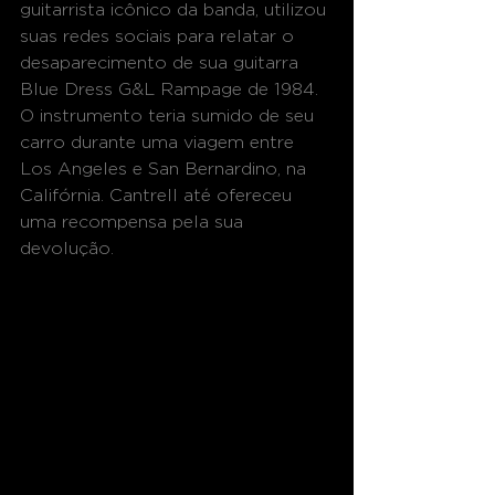
guitarrista icônico da banda, utilizou 
suas redes sociais para relatar o 
desaparecimento de sua guitarra 
Blue Dress G&L Rampage de 1984. 
O instrumento teria sumido de seu 
carro durante uma viagem entre 
Los Angeles e San Bernardino, na 
Califórnia. Cantrell até ofereceu 
uma recompensa pela sua 
devolução. 