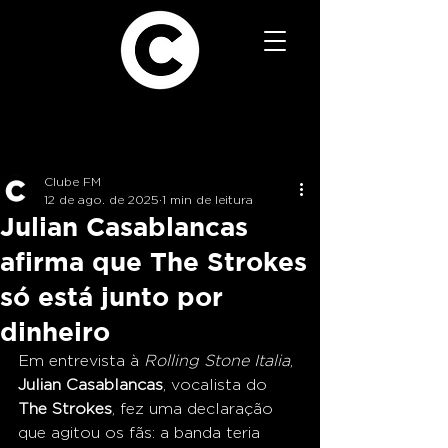
Clube FM
12 de ago. de 2025
1 min de leitura
Julian Casablancas
afirma que The Strokes
só está junto por
dinheiro
Em entrevista à 
Rolling Stone Italia
, 
Julian Casablancas
, vocalista do 
The Strokes
, fez uma declaração 
que agitou os fãs: a banda teria 