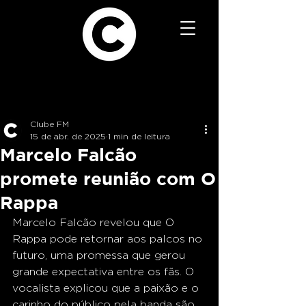
Clube FM
15 de abr. de 2025
1 min de leitura
Marcelo Falcão
promete reunião com O
Rappa
Marcelo Falcão revelou que O 
Rappa pode retornar aos palcos no 
futuro, uma promessa que gerou 
grande expectativa entre os fãs. O 
vocalista explicou que a paixão e o 
carinho do público pela banda são 