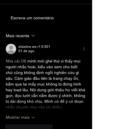
Deep Purple lança
KISS relança 
Escreva um comentário
‘Guilt Trippin’ antes de
Unplugged em
novo álbum
de luxo
Mais recente
elsiebre.we.r1.6.921
01 de ago.
Nhà cái O8
 mình mới ghé thử vì thấy mọi 
người nhắc hoài, kiểu vào xem cho biết 
chứ cũng không định ngồi nghiên cứu gì 
sâu. Cảm giác đầu tiên là trang chạy ổn, 
bấm qua lại mấy mục không bị đứng hình 
hay load lâu. Nội dung giới thiệu họ viết khá 
gọn, đọc lướt vẫn nắm được ý chính, không 
bị dài dòng khó chịu. Mình có để ý có đoạn 
nhắc chuyện dạo này có nhiều…
Mostrar mais
Curtir
Responder