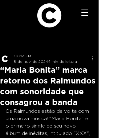
Clube FM
8 de nov. de 2024
1 min de leitura
“Maria Bonita” marca
retorno dos Raimundos
com sonoridade que
consagrou a banda
Os Raimundos estão de volta com 
uma nova música! "Maria Bonita" é 
o primeiro single de seu novo 
álbum de inéditas, intitulado "XXX", 