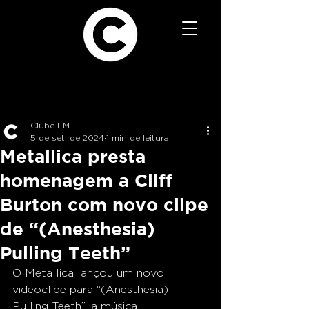
Clube FM
5 de set. de 2024
1 min de leitura
Metallica presta
homenagem a Cliff
Burton com novo clipe
de “(Anesthesia)
Pulling Teeth”
O Metallica lançou um novo 
videoclipe para “(Anesthesia) 
Pulling Teeth”, a música 