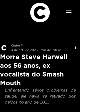
Clube FM
4 de set. de 2023
1 min de leitura
Morre Steve Harwell
aos 56 anos, ex
vocalista do Smash
Mouth
Enfrentando sérios problemas de 
saúde, ele havia se retirado dos 
palcos no ano de 2021.