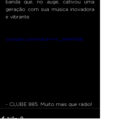
banda que, no auge, cativou uma 
geração com sua música inovadora 
e vibrante. 
youtube.com/watch?v=L_jWHffIx5E
- CLUBE 885. Muito mais que rádio!