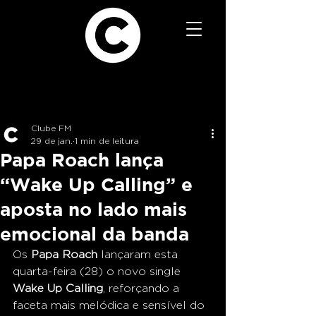
Clube FM
29 de jan.
1 min de leitura
Papa Roach lança
“Wake Up Calling” e
aposta no lado mais
emocional da banda
Os 
Papa Roach
 lançaram esta 
quarta-feira (28) o novo single 
Wake Up Calling
, reforçando a 
faceta mais melódica e sensível do 