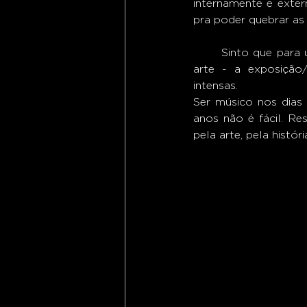
internamente e exte
pra poder quebrar as
	Sinto que para um futuro promissor da música - para quem ousa e quer dominador essa 
arte - a exposição
intensas. 
Ser músico nos dias 
anos não é fácil. Res
pela arte, pela históri