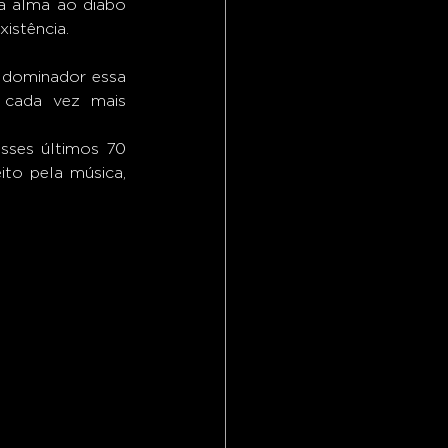
 alma ao diabo 
istência.
 cada vez mais 
sses últimos 70 
ito pela música, 