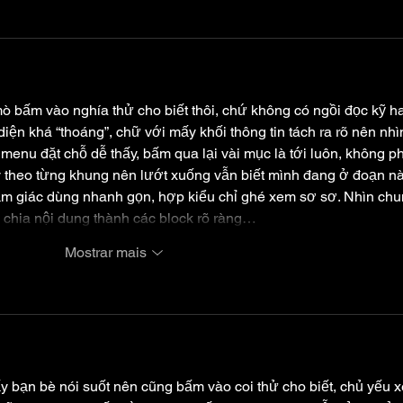
 bấm vào nghía thử cho biết thôi, chứ không có ngồi đọc kỹ h
diện khá “thoáng”, chữ với mấy khối thông tin tách ra rõ nên nhì
 menu đặt chỗ dễ thấy, bấm qua lại vài mục là tới luôn, không ph
bày theo từng khung nên lướt xuống vẫn biết mình đang ở đoạn nà
 cảm giác dùng nhanh gọn, hợp kiểu chỉ ghé xem sơ sơ. Nhìn chu
 chia nội dung thành các block rõ ràng…
Mostrar mais
ấy bạn bè nói suốt nên cũng bấm vào coi thử cho biết, chủ yếu 