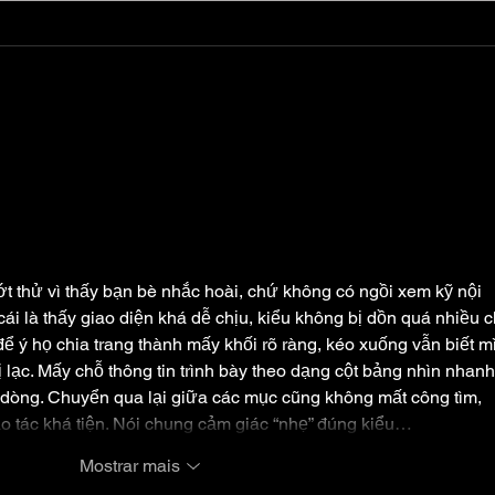
Deep Purple lança ‘Guilt
KIS
Trippin’ antes de novo
Unp
álbum
luxo
ớt thử vì thấy bạn bè nhắc hoài, chứ không có ngồi xem kỹ nội 
ái là thấy giao diện khá dễ chịu, kiểu không bị dồn quá nhiều 
ể ý họ chia trang thành mấy khối rõ ràng, kéo xuống vẫn biết m
ạc. Mấy chỗ thông tin trình bày theo dạng cột bảng nhìn nhanh 
 dòng. Chuyển qua lại giữa các mục cũng không mất công tìm, 
 tác khá tiện. Nói chung cảm giác “nhẹ” đúng kiểu…
Mostrar mais