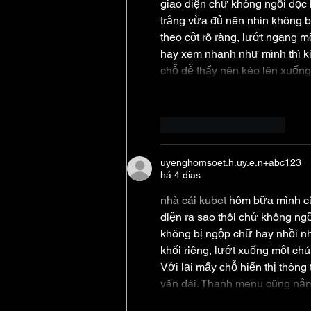
giao diện chứ không ngồi đọc k
trắng vừa đủ nên nhìn không bị
theo cột rõ ràng, lướt ngang m
hay xem nhanh như mình thì ki
chỗ dễ thấy nên kéo lên xuốn
Curtir
Responder
uyenghomsoet.h.uy.e.n+abc123
há 4 dias
nhà cái kubet
 hôm bữa mình cũ
diện ra sao thôi chứ không ngồ
không bị ngộp chữ hay nhồi nh
khối riêng, lướt xuống một ch
Với lại mấy chỗ hiển thị thông
văn dài. Thanh menu cũng nằm