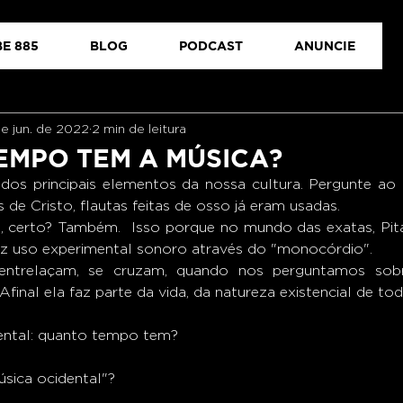
E 885
BLOG
PODCAST
ANUNCIE
de jun. de 2022
2 min de leitura
EMPO TEM A MÚSICA?
 de Cristo, flautas feitas de osso já eram usadas.
, certo? Também.  Isso porque no mundo das exatas, Pit
ez uso experimental sonoro através do "monocórdio".
e entrelaçam, se cruzam, quando nos perguntamos so
Afinal ela faz parte da vida, da natureza existencial de tod
dental: quanto tempo tem? 
sica ocidental"?  