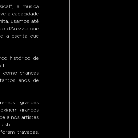
eve a capacidade 
nita, usamos até 
do d’Arezzo, que 
 a escrita que 
l. 
o como crianças 
tantos anos de 
xigem grandes 
e a nós artistas 
ash.  
oram travadas, 