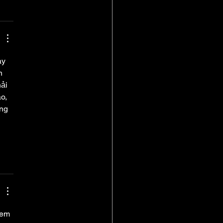
ay 
n 
ải 
o, 
ng 
xem 