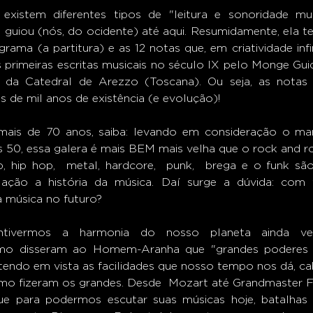
 guiou (nós, do ocidente) até aqui. Resumidamente, ela t
rama (a partitura) e as 12 notas que, em criatividade infi
s primeiras escritas musicais no século IX pelo Monge Gui
 da Catedral de Arezzo (Toscana). Ou seja, as notas e
de mil anos de existência (e evolução)!
 50, essa galera é mais BEM mais velha que o rock and rol
p, hip hop,  metal, hardcore,  punk,  brega e o funk sã
ação a história da música. Daí surge a dúvida: com 
a música no futuro?
mo disseram ao Homem-Aranha que "grandes poderes e
tendo em vista as facilidades que nosso tempo nos dá, cab
mo fizeram os grandes. Desde  Mozart até Grandmaster Fl
ue para podermos escutar suas músicas hoje, batalhas f