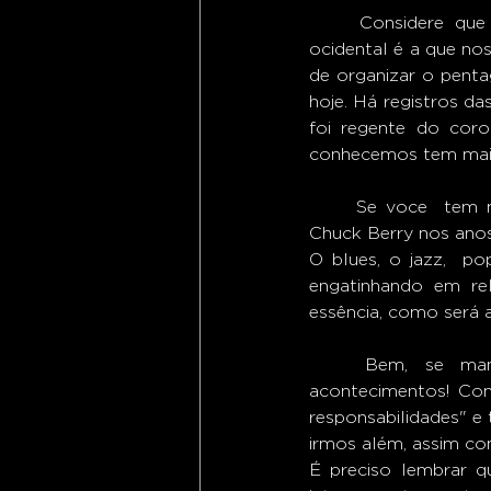
	Considere que existem diferentes tipos de "leitura e sonoridade musical"; a música 
ocidental é a que nos
de organizar o pentag
hoje. Há registros da
foi regente do coro
conhecemos tem mais 
	Se voce  tem mais de 70 anos, saiba: levando em consideração o marco histórico de 
Chuck Berry nos anos
O blues, o jazz,  po
engatinhando em rel
essência, como será 
	Bem, se mantivermos a harmonia do nosso planeta ainda veremos grandes 
acontecimentos! Co
responsabilidades" e 
irmos além, assim co
É preciso lembrar q