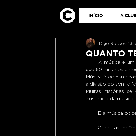
INÍCIO
A CLUB
Digo Rockers
13 
QUANTO T
	A música é um dos principais elementos da nossa cultura. Pergunte ao Google. Ele dirá 
que 60 mil anos antes
Música é de humanas
a divisão do som e f
Muitas histórias s
existência da música. 
	E a música oci
	Como assim "mú