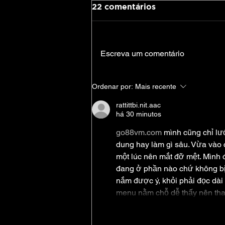
22 comentários
Escreva um comentário
Alice in Chains celebra 30
Ordenar por:
Mais recente
anos de Unplugged com
edição especial
rattittbi.nit.aac
há 30 minutos
go88vm.com
 mình cũng chỉ lư
dung hay làm gì sâu. Vừa vào c
một lúc nên mắt đỡ mệt. Mình đ
đang ở phần nào chứ không bị l
nắm được ý, khỏi phải đọc dài
menu nằm chỗ dễ thấy nên thao