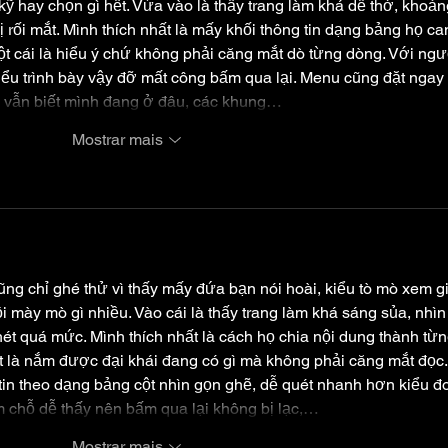
ỹ hay chọn gì hết. Vừa vào là thấy trang làm khá dễ thở, khoản
 rối mắt. Mình thích nhất là mấy khối thông tin dạng bảng họ ca
ột cái là hiểu ý chứ không phải căng mắt dò từng dòng. Với ngư
ểu trình bày vậy đỡ mất công bấm qua lại. Menu cũng đặt ngay 
g vẫn biết mình đang ở đâu, các khung…
Mostrar mais
ng chỉ ghé thử vì thấy mấy đứa bạn nói hoài, kiểu tò mò xem g
i mày mò gì nhiều. Vào cái là thấy trang làm khá sáng sủa, nhìn
ét quá mức. Mình thích nhất là cách họ chia nội dung thành từn
út là nắm được đại khái đang có gì mà không phải căng mắt đọc.
 tin theo dạng bảng cột nhìn gọn ghẽ, dễ quét nhanh hơn kiểu đ
 chỗ dễ thấy nên bấm qua lại không bị lạc,…
Mostrar mais