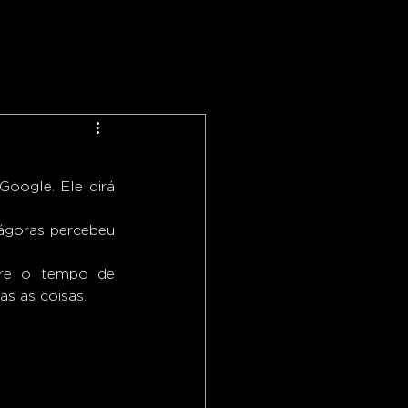
ágoras percebeu 
bre o tempo de 
as as coisas.