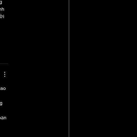
g 
nh 
ời 
iao 
 
g 
 
oạn 