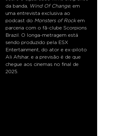
da banda, 
Wind Of Change
, em 
uma entrevista exclusiva ao 
podcast do 
Monsters of Rock
 em 
parceria com o fã-clube Scorpions 
Brazil. O longa-metragem está 
sendo produzido pela ESX 
Entertainment, do ator e ex-piloto 
Ali Afshar, e a previsão é de que 
chegue aos cinemas no final de 
2025.