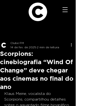
Clube FM
14 de fev. de 2025
2 min de leitura
Scorpions:
cinebiografia “Wind Of
Change” deve chegar
aos cinemas no final do
ano
Klaus Meine, vocalista do 
Scorpions, compartilhou detalhes 
sobre o aguardado filme biográfico 