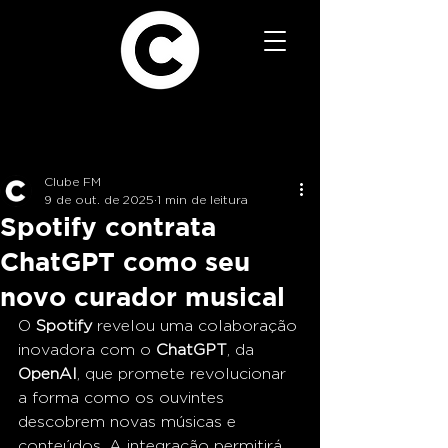
Clube FM
9 de out. de 2025
1 min de leitura
Spotify contrata
ChatGPT como seu
novo curador musical
O 
Spotify
 revelou uma colaboração 
inovadora com o 
ChatGPT
, da 
OpenAI
, que promete revolucionar 
a forma como os ouvintes 
descobrem novas músicas e 
conteúdos. A integração permitirá 