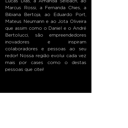
Lucas Dias, a Amanda Selbach, ao 
Marcus Rossi, a Fernanda Chies, a 
Bibiana Bertoja, ao Eduardo Port, 
Mateus Neumann e ao Jota Oliveira 
que assim como o Daniel e o André 
Bertolucci, são empreendedores 
inovadores e inspiram 
colaboradores e pessoas ao seu 
redor! Nossa região evolui cada vez 
mais por cases como o destas 
pessoas que citei!